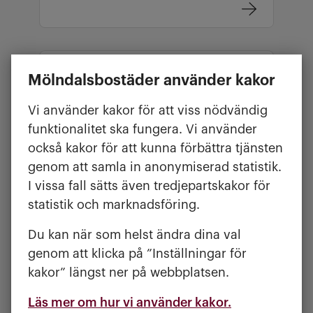
CENTRUM - 18 MARS 2026
Mölndalsbostäder använder kakor
På gång i centrala Mölndal -
Vi använder kakor för att viss nödvändig
Vår 2026
funktionalitet ska fungera. Vi använder
också kakor för att kunna förbättra tjänsten
genom att samla in anonymiserad statistik.
I vissa fall sätts även tredjepartskakor för
statistik och marknadsföring.
ÖSTER - 20 NOVEMBER 2025
Du kan när som helst ändra dina val
På gång i östra Mölndal -
genom att klicka på ”Inställningar för
Vinter 2025
kakor” längst ner på webbplatsen.
Läs mer om hur vi använder kakor.