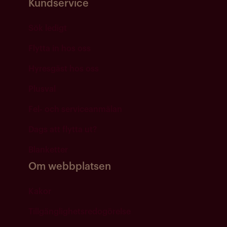
Kundservice
Sök ledigt
Flytta in hos oss
Hyresgäst hos oss
Plusval
Fel- och serviceanmälan
Dags att flytta ut?
Blanketter
Om webbplatsen
Kakor
Tillgänglighetsredogörelse