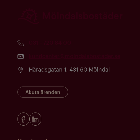
031 - 720 84 00
kundcenter@molndalsbostader.se
Häradsgatan 1, 431 60 Mölndal
Akuta ärenden