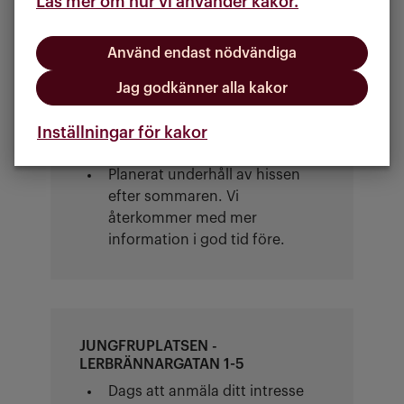
Läs mer om hur vi använder kakor.
ytan runt fasaden helt fri från
saker.
Använd endast nödvändiga
Jag godkänner alla kakor
Inställningar för kakor
EKLANDA HAGE NUMMER 4
Planerat underhåll av hissen
efter sommaren. Vi
återkommer med mer
information i god tid före.
JUNGFRUPLATSEN -
LERBRÄNNARGATAN 1-5
Dags att anmäla ditt intresse