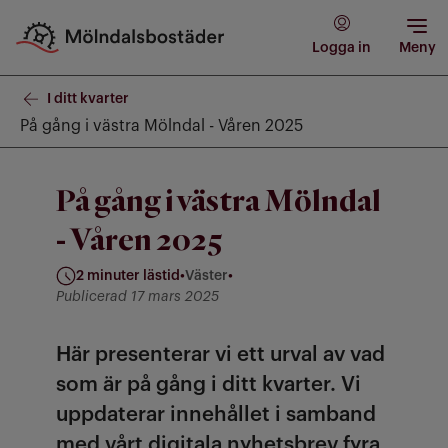
Logga in
Meny
I ditt kvarter
På gång i västra Mölndal - Våren 2025
På gång i västra Mölndal
- Våren 2025
2 minuter lästid
•
Väster
•
Kategori: Väster
Publicerad 17 mars 2025
Här presenterar vi ett urval av vad
som är på gång i ditt kvarter. Vi
uppdaterar innehållet i samband
med vårt digitala nyhetsbrev fyra