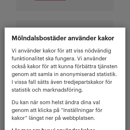
SERGEL - PILTEGATAN 4 OCH 6
Mölndalsbostäder använder kakor
Planerat underhåll av hissen
efter sommaren. Vi
Vi använder kakor för att viss nödvändig
återkommer med mer
funktionalitet ska fungera. Vi använder
information i god tid före.
också kakor för att kunna förbättra tjänsten
genom att samla in anonymiserad statistik.
I vissa fall sätts även tredjepartskakor för
statistik och marknadsföring.
Du kan när som helst ändra dina val
EKLANDA HAGE NUMMER 18-20,
genom att klicka på ”Inställningar för
22-24, 26-28, 44-46
kakor” längst ner på webbplatsen.
Vi målar om och underhåller
fasaderna. Tänk på att hålla