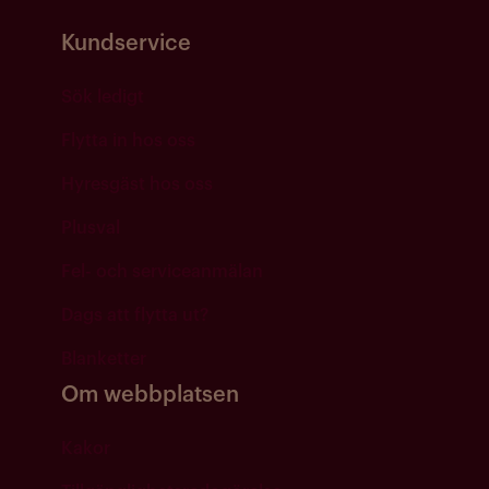
Kundservice
Sök ledigt
Flytta in hos oss
Hyresgäst hos oss
Plusval
Fel- och serviceanmälan
Dags att flytta ut?
Blanketter
Om webbplatsen
Kakor