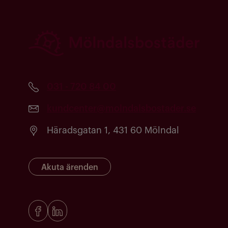
031 - 720 84 00
kundcenter@molndalsbostader.se
Häradsgatan 1, 431 60 Mölndal
Akuta ärenden