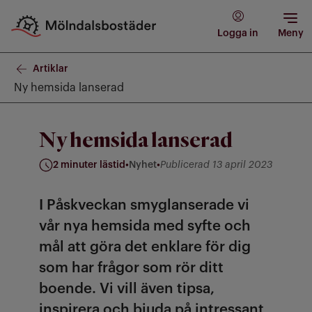
Logga in
Meny
Artiklar
Ny hemsida lanserad
Ny hemsida lanserad
2 minuter lästid
•
Nyhet
•
Publicerad 13 april 2023
Kategori: Nyhet
I Påskveckan smyglanserade vi
vår nya hemsida med syfte och
mål att göra det enklare för dig
som har frågor som rör ditt
boende. Vi vill även tipsa,
inspirera och bjuda på intressant