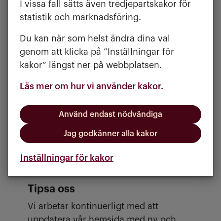
I vissa fall sätts även tredjepartskakor för
Kundservice
statistik och marknadsföring.
Under
Kundservice
guidar vi dig
Du kan när som helst ändra dina val
genom hela boendeprocessen från
genom att klicka på ”Inställningar för
inflyttning till utflyttning och allt
kakor” längst ner på webbplatsen.
däremellan. Du hittar information om
hur du betalar fakturor, om våra
Läs mer om hur vi använder kakor.
utemiljöer, hur du hanterar ett stopp i
avloppet och vilka regler som gäller för
Använd endast nödvändiga
dig och dina grannar med mera. Här
visar vi aktuell driftinformation, hur du
Jag godkänner alla kakor
gör en fel- och serviceanmälan, våra
Inställningar för kakor
telefontider och kontaktuppgifter.
Tipsa oss
Vi arbetar kontinuerligt med att
uppdatera vår hemsida med ny och