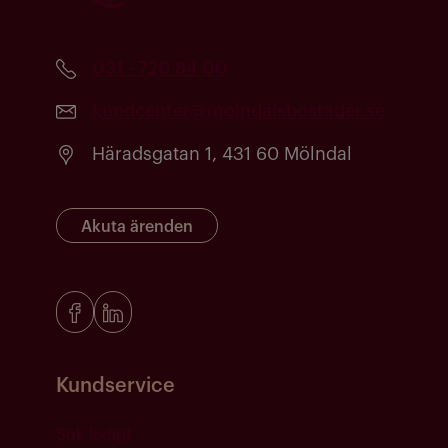
031 - 720 84 00
kundcenter@molndalsbostader.se
Häradsgatan 1, 431 60 Mölndal
Akuta ärenden
Kundservice
Sök ledigt