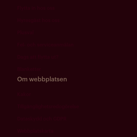
Flytta in hos oss
Hyresgäst hos oss
Plusval
Fel- och serviceanmälan
Dags att flytta ut?
Blanketter
Om webbplatsen
Kakor
Tillgänglighetsredogörelse
Dataskydd och GDPR
Webbplatskarta