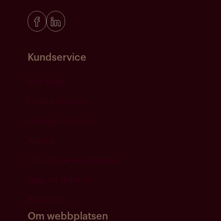
Kundservice
Sök ledigt
Flytta in hos oss
Hyresgäst hos oss
Plusval
Fel- och serviceanmälan
Dags att flytta ut?
Blanketter
Om webbplatsen