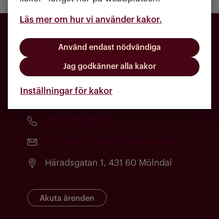
Läs mer om hur vi använder kakor.
Använd endast nödvändiga
Jag godkänner alla kakor
Inställningar för kakor
031 - 720 84 00
kundcenter@molndalsbostader.se
Häradsgatan 1, 431 60 Mölndal
Akuta ärenden