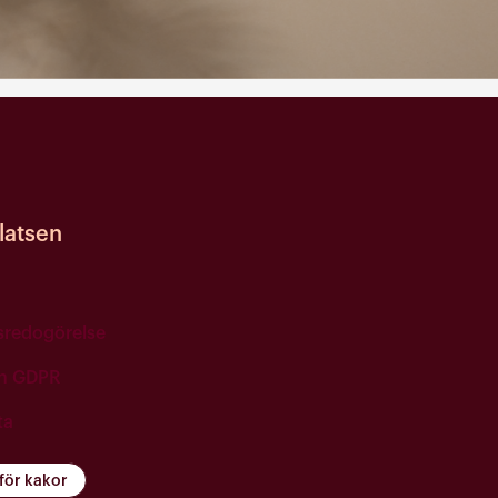
atsen
tsredogörelse
ch GDPR
ta
 för kakor