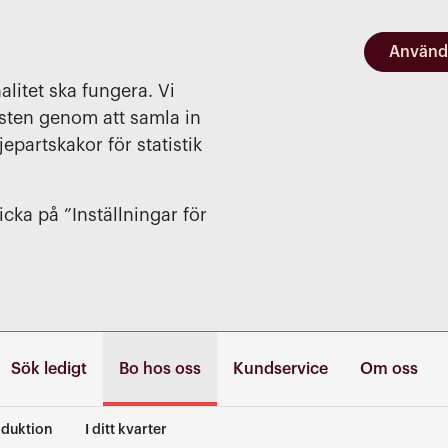
Använd
alitet ska fungera. Vi
nsten genom att samla in
jepartskakor för statistik
cka på ”Inställningar för
Sök ledigt
Bo hos oss
Kundservice
Om oss
duktion
I ditt kvarter