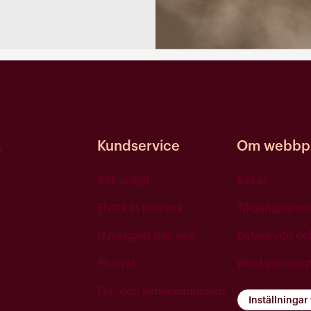
Kundservice
Om webbpl
Sök ledigt
Kakor
Flytta in hos oss
Tillgänglighe
Hyresgäst hos oss
Dataskydd o
Plusval
Webbplatskar
Fel- och serviceanmälan
Inställningar