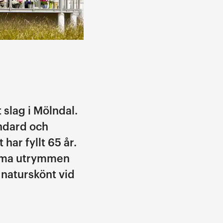
 slag i Mölndal.
andard och
har fyllt 65 år.
amma utrymmen
 naturskönt vid