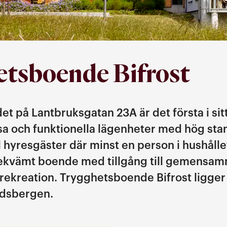
tsboende Bifrost
 på Lantbruksgatan 23A är det första i sitt
usa och funktionella lägenheter med hög st
ll hyresgäster där minst en person i hushållet 
 bekvämt boende med tillgång till gemens
 rekreation. Trygghetsboende Bifrost ligger
rdsbergen.