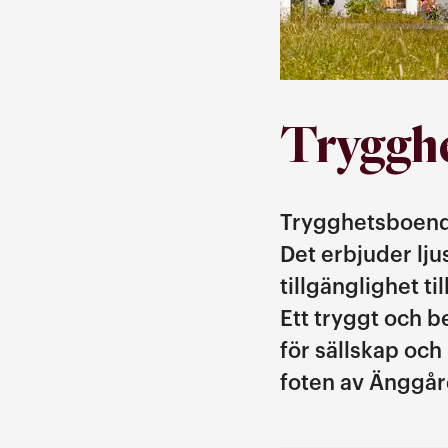
Trygghe
Trygghetsboendet
Det erbjuder lj
tillgänglighet ti
Ett tryggt och
för sällskap och
foten av Änggå