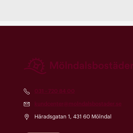
031 - 720 84 00
kundcenter@molndalsbostader.se
Häradsgatan 1, 431 60 Mölndal