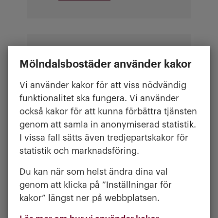
SERGEL - PILTEGATAN 4 OCH 6
Mölndalsbostäder använder kakor
Planerat underhåll av hissen
efter sommaren. Vi
Vi använder kakor för att viss nödvändig
återkommer med mer
funktionalitet ska fungera. Vi använder
information i god tid före.
också kakor för att kunna förbättra tjänsten
genom att samla in anonymiserad statistik.
I vissa fall sätts även tredjepartskakor för
statistik och marknadsföring.
Du kan när som helst ändra dina val
EKLANDA HAGE NUMMER 18-20,
genom att klicka på ”Inställningar för
22-24, 26-28, 44-46
kakor” längst ner på webbplatsen.
Vi målar om och underhåller
fasaderna. Tänk på att hålla