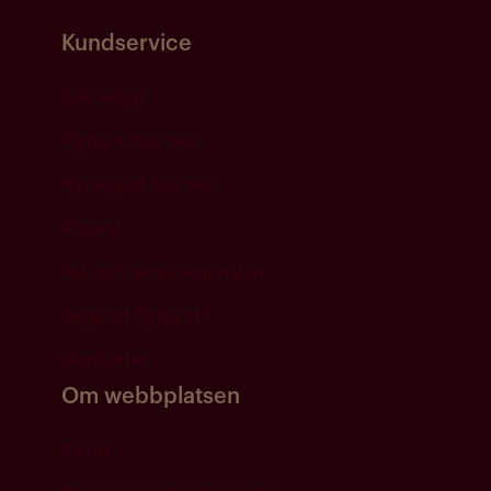
Kundservice
Sök ledigt
Flytta in hos oss
Hyresgäst hos oss
Plusval
Fel- och serviceanmälan
Dags att flytta ut?
Blanketter
Om webbplatsen
Kakor