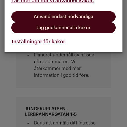
Läs mer om hur vi använder kakor.
ytan runt fasaden helt fri från
saker.
Använd endast nödvändiga
Jag godkänner alla kakor
Inställningar för kakor
EKLANDA HAGE NUMMER 4
Planerat underhåll av hissen
efter sommaren. Vi
återkommer med mer
information i god tid före.
JUNGFRUPLATSEN -
LERBRÄNNARGATAN 1-5
Dags att anmäla ditt intresse