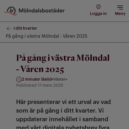
Logga in
Meny
I ditt kvarter
På gång i västra Mölndal - Våren 2025
På gång i västra Mölndal
- Våren 2025
2 minuter lästid
•
Väster
•
Kategori: Väster
Publicerad 17 mars 2025
Här presenterar vi ett urval av vad
som är på gång i ditt kvarter. Vi
uppdaterar innehållet i samband
med vårt digitala nyhetsbrev fyra