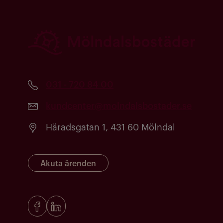
031 - 720 84 00
kundcenter@molndalsbostader.se
Häradsgatan 1, 431 60 Mölndal
Akuta ärenden