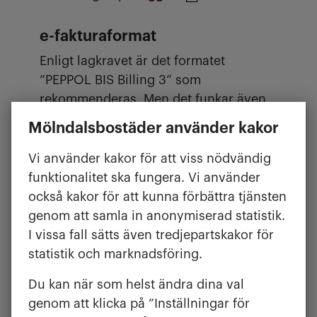
e-fakturaformat
Enligt lagkravet är det formatet
”PEPPOL BIS Billing 3” som
rekommenderas. Men det funkar även
med andra format som Svefaktura,
Mölndalsbostäder använder kakor
Svefaktura BIS 5A 2.0 eller SFTI
fulltextfaktura.
Vi använder kakor för att viss nödvändig
funktionalitet ska fungera. Vi använder
e-fakturaadresser
också kakor för att kunna förbättra tjänsten
genom att samla in anonymiserad statistik.
Vi använder oss av Visma Proceedo
I vissa fall sätts även tredjepartskakor för
som VAN-operatör och uppsättningen
statistik och marknadsföring.
görs lite olika beroende på vilken
operatör ni som leverantör använder er
Du kan när som helst ändra dina val
av:
genom att klicka på ”Inställningar för