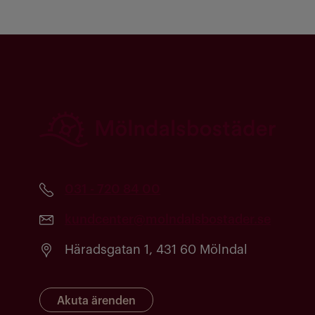
031 - 720 84 00
kundcenter@molndalsbostader.se
Häradsgatan 1, 431 60 Mölndal
Akuta ärenden