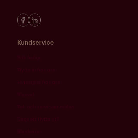
Kundservice
Sök ledigt
Flytta in hos oss
Hyresgäst hos oss
Plusval
Fel- och serviceanmälan
Dags att flytta ut?
Blanketter