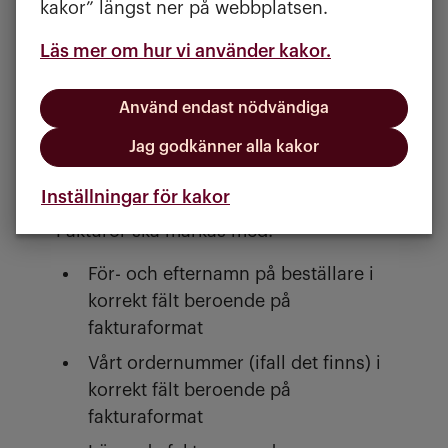
kakor” längst ner på webbplatsen.
Peppol-ID:
0007:5560152885
Läs mer om hur vi använder kakor.
GLN nr:
7300009014651
Momsregistreringsnummer:
Använd endast nödvändiga
SE556015288501
Organisationsnummer:
556015-2885
Jag godkänner alla kakor
Fakturamärkning och referenser
Inställningar för kakor
Fakturor ska märkas med:
För- och efternamn på beställare i
korrekt fält beroende på
fakturaformat
Vårt ordernummer (ifall det finns) i
korrekt fält beroende på
fakturaformat