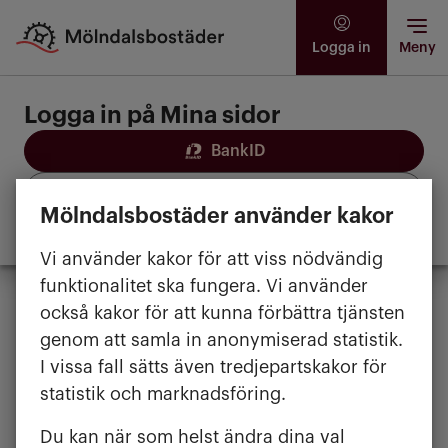
Logga in
Meny
Logga in på Mina sidor
BankID
Freja+
Freja Plus
Mölndalsbostäder använder kakor
Mina sidor – så funkar det
Vi använder kakor för att viss nödvändig
funktionalitet ska fungera. Vi använder
också kakor för att kunna förbättra tjänsten
genom att samla in anonymiserad statistik.
I vissa fall sätts även tredjepartskakor för
statistik och marknadsföring.
Du kan när som helst ändra dina val