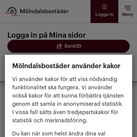
Logga in
Meny
Logga in på Mina sidor
BankID
Freja+
Freja Plus
Mölndalsbostäder använder kakor
Mina sidor – så funkar det
Vi använder kakor för att viss nödvändig
funktionalitet ska fungera. Vi använder
också kakor för att kunna förbättra tjänsten
genom att samla in anonymiserad statistik.
I vissa fall sätts även tredjepartskakor för
statistik och marknadsföring.
Du kan när som helst ändra dina val