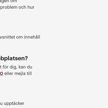
 lagen om
etsproblem och hur
avsnittet om innehåll
bbplatsen?
 för dig, kan du
00
eller mejla till
 du upptäcker