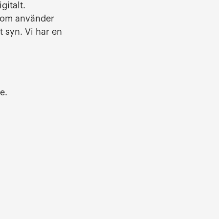
gitalt.
 som använder
 syn. Vi har en
e.