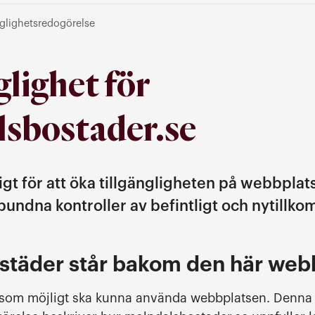
nglighetsredogörelse
glighet för
sbostader.se
igt för att öka tillgängligheten på webbpla
undna kontroller av befintligt och nytillko
städer står bakom den här web
ga som möjligt ska kunna använda webbplatsen. Denna