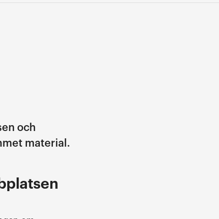
tsen och
mmet material.
bplatsen