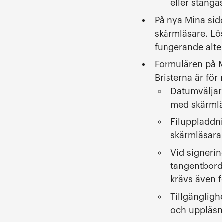
eller stänga
På nya Mina sid
skärmläsare. Lös
fungerande alter
Formulären på Mi
Bristerna är för
Datumväljar
med skärmläs
Filuppladdn
skärmläsara
Vid signeri
tangentbord
krävs även f
Tillgängligh
och uppläsn