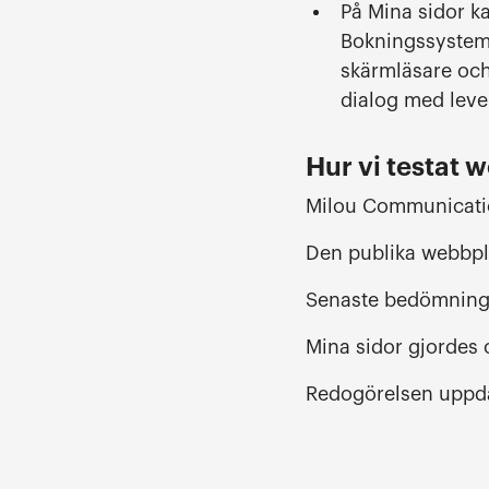
På Mina sidor ka
Bokningssysteme
skärmläsare och
dialog med leve
Hur vi testat 
Milou Communicatio
Den publika webbpl
Senaste bedömninge
Mina sidor gjordes
Redogörelsen uppda