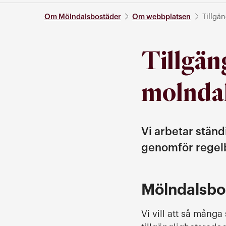
Om Mölndalsbostäder
Om webbplatsen
Tillgä
Tillgän
molndal
Vi arbetar ständ
genomför regelb
Mölndalsbo
Vi vill att så mån