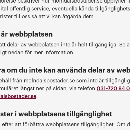
görelse beskriver hur molndalsbostader.se uppfyller
digital offentlig service, eventuella kända tillgängligh
ister till oss så att vi kan åtgärda dem.
g är webbplatsen
t delar av webbplatsen inte är helt tillgängliga. Se 
ligt nedan för mer information.
ra om du inte kan använda delar av we
åll från molndalsbostader.se som inte är tillgängligt
muläret längst ner på sidan, via telefon
031-720 84 
lsbostader.se
.
ster i webbplatsens tillgänglighet
n efter att förbättra webbplatsens tillgänglighet. Om