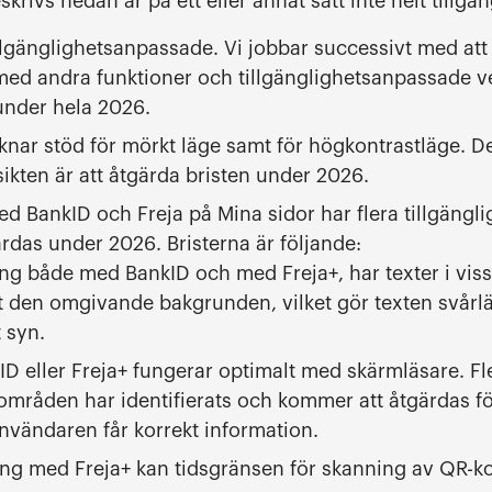
krivs nedan är på ett eller annat sätt inte helt tillgän
illgänglighetsanpassade. Vi jobbar successivt med att 
med andra funktioner och tillgänglighetsanpassade ve
under hela 2026.
nar stöd för mörkt läge samt för högkontrastläge. D
ikten är att åtgärda bristen under 2026.
d BankID och Freja på Mina sidor har flera tillgängli
rdas under 2026. Bristerna är följande:
ng både med BankID och med Freja+, har texter i vissa
t den omgivande bakgrunden, vilket gör texten svårlä
 syn.
D eller Freja+ fungerar optimalt med skärmläsare. Fl
områden har identifierats och kommer att åtgärdas för 
nvändaren får korrekt information.
ing med Freja+ kan tidsgränsen för skanning av QR-ko