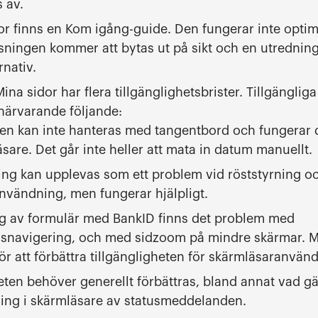
s av.
or finns en Kom igång-guide. Den fungerar inte opti
ningen kommer att bytas ut på sikt och en utredning 
nativ.
na sidor har flera tillgänglighetsbrister. Tillgängliga
 närvarande följande:
en kan inte hanteras med tangentbord och fungerar dä
are. Det går inte heller att mata in datum manuellt.
ing kan upplevas som ett problem vid röststyrning o
nvändning, men fungerar hjälpligt.
ng av formulär med BankID finns det problem med
snavigering, och med sidzoom på mindre skärmar. Mi
ör att förbättra tillgängligheten för skärmläsaranvänd
eten behöver generellt förbättras, bland annat vad gäl
ing i skärmläsare av statusmeddelanden.