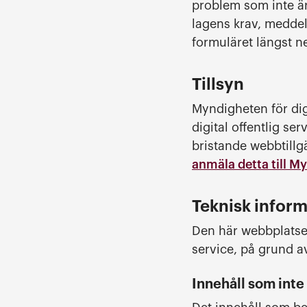
problem som inte är 
lagens krav, meddel
formuläret längst ne
Tillsyn
Myndigheten för digi
digital offentlig s
bristande webbtillg
anmäla detta till My
Teknisk inform
Den här webbplatsen 
service, på grund a
Innehåll som inte 