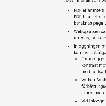
Det innehåll som bes
PDF:er är inte t
PDF-blanketter 
beräknas pågå 
Webbplatsen sak
utredas, och avs
Inloggningen me
kommer att åtgä
För inloggni
kontrast mo
med nedsatt
Varken BankI
förbättrings
skärmläsara
Vid inloggn