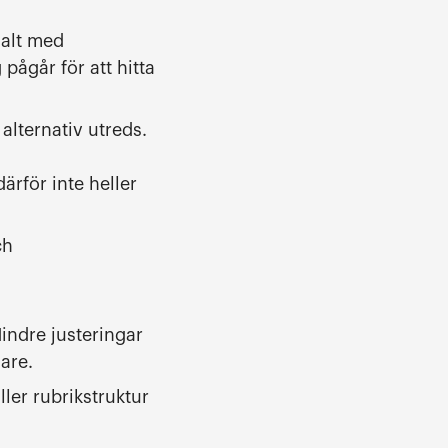
malt med
pågår för att hitta
 alternativ utreds.
rför inte heller
ch
ndre justeringar
are.
ler rubrikstruktur