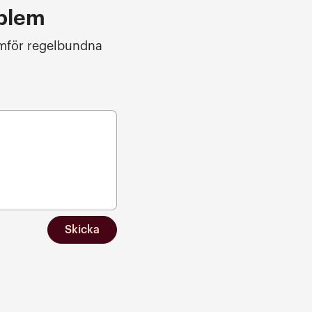
oblem
omför regelbundna
Skicka