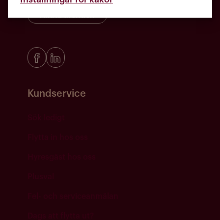
Akuta ärenden
Kundservice
Sök ledigt
Flytta in hos oss
Hyresgäst hos oss
Plusval
Fel- och serviceanmälan
Dags att flytta ut?