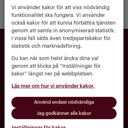
Vi använder kakor för att viss nödvändig
Publicerad:
17 september 2025
funktionalitet ska fungera. Vi använder
Uppdaterad:
31 oktober 2025
också kakor för att kunna förbättra tjänsten
genom att samla in anonymiserad statistik.
I vissa fall sätts även tredjepartskakor för
statistik och marknadsföring.
Du kan när som helst ändra dina val
genom att klicka på ”Inställningar för
kakor” längst ner på webbplatsen.
Läs mer om hur vi använder kakor.
031 - 720 84 00
Använd endast nödvändiga
kundcenter@molndalsbostader.se
Jag godkänner alla kakor
Häradsgatan 1, 431 60 Mölndal
Inställningar för kakor