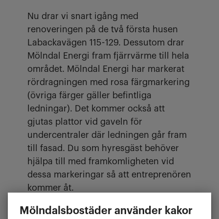
Nu drar vi snart igång med
renoveringen på de två första husen
Labackavägen 115-129. Dessutom drar
Mölndal Energi fram fjärrvärme till hela
området. Mölndal Energi har markerat
rördragningen med rosa färgmarkering
(övriga färger gäller befintliga
ledningar). Det kommer också att
gjutas plattor vid gaveln för
undercentraler där ledningen går fram
till fasad. Du som hyresgäst behöver
hjälpa till med framkomligheten vid
dessa markeringar så att entreprenören
kommer åt.
Tack för hjälpen!
Mölndalsbostäder använder kakor