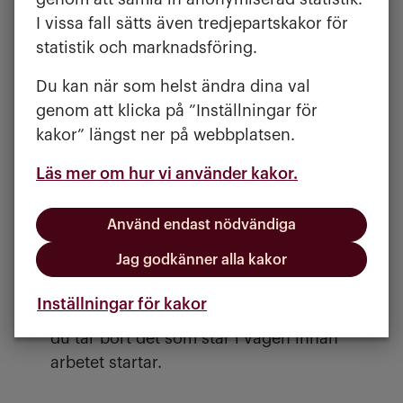
markiser
I vissa fall sätts även tredjepartskakor för
statistik och marknadsföring.
ta bort lösa föremål i trädgården
se till att fasad och arbetsområde
Du kan när som helst ändra dina val
runt huset är tillgänglig
genom att klicka på ”Inställningar för
kakor” längst ner på webbplatsen.
Läs mer om hur vi använder kakor.
Viktigt
Entreprenören behöver kunna komma
Använd endast nödvändiga
in i trädgården med material och
Jag godkänner alla kakor
utrustning. Vi tar inte ansvar för lösa
föremål i trädgården som kan skadas
Inställningar för kakor
under arbetet. Det är därför viktigt att
du tar bort det som står i vägen innan
arbetet startar.