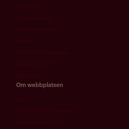
Sök ledigt
Flytta in hos oss
Hyresgäst hos oss
Plusval
Fel- och serviceanmälan
Dags att flytta ut?
Blanketter
Om webbplatsen
Kakor
Tillgänglighetsredogörelse
Dataskydd och GDPR