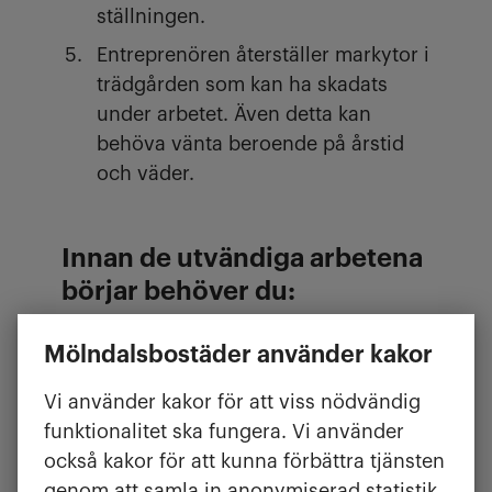
ställningen.
Entreprenören återställer markytor i
trädgården som kan ha skadats
under arbetet. Även detta kan
behöva vänta beroende på årstid
och väder.
Innan de utvändiga arbetena
börjar behöver du:
montera ner egna altaner eller
Mölndalsbostäder använder kakor
andra egna konstruktioner och gör
fasaden tillgänglig. Det ska vara
Vi använder kakor för att viss nödvändig
cirka två meter fritt från fasad. Ta
funktionalitet ska fungera. Vi använder
bort trall på altan inklusive reglar,
också kakor för att kunna förbättra tjänsten
staket och plank, växter och
genom att samla in anonymiserad statistik.