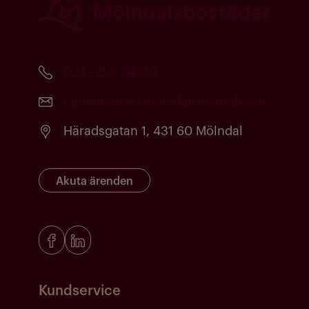
031 - 720 84 00
kundcenter@molndalsbostader.se
Häradsgatan 1, 431 60 Mölndal
Akuta ärenden
Kundservice