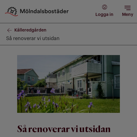
Logga in
Meny
Kålleredgården
Så renoverar vi utsidan
Så renoverar vi utsidan