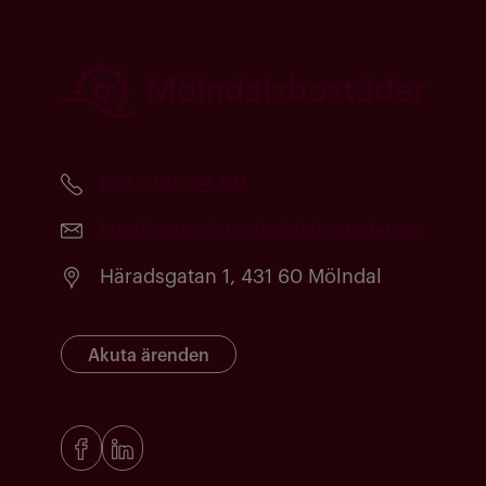
031 - 720 84 00
kundcenter@molndalsbostader.se
Häradsgatan 1, 431 60 Mölndal
Akuta ärenden