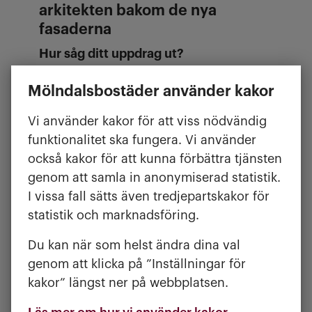
arkitekten bakom de nya
fasaderna
Hur såg ditt uppdrag ut?
De befintliga fasaderna hade uppnått
Mölndalsbostäder använder kakor
sin ekonomiska och tekniska livslängd.
De var svåra att underhålla och gav
Vi använder kakor för att viss nödvändig
hela området ett lite slitet intryck. Vårt
funktionalitet ska fungera. Vi använder
uppdrag var att föreslå ett byte av
också kakor för att kunna förbättra tjänsten
material på fasaderna för ökad
genom att samla in anonymiserad statistik.
hållbarhet – både ekonomiskt och
I vissa fall sätts även tredjepartskakor för
miljömässigt.
statistik och marknadsföring.
Vår process innebar att vi utforskade
Du kan när som helst ändra dina val
en rad olika utvecklingsstrategier, där
genom att klicka på ”Inställningar för
vi noga vägde estetiska och
kakor” längst ner på webbplatsen.
miljömässiga aspekter mot gällande