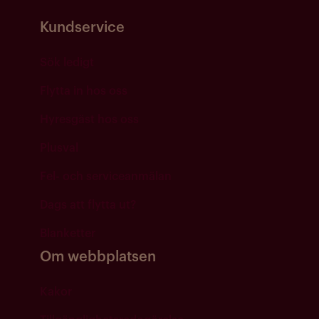
Kundservice
Sök ledigt
Flytta in hos oss
Hyresgäst hos oss
Plusval
Fel- och serviceanmälan
Dags att flytta ut?
Blanketter
Om webbplatsen
Kakor