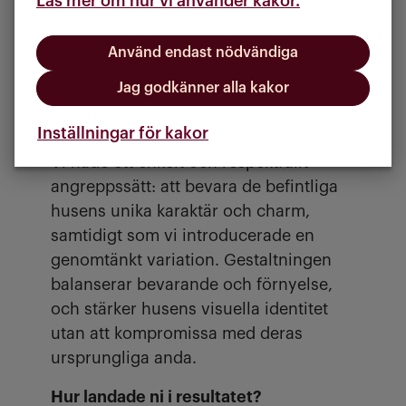
Läs mer om hur vi använder kakor.
kostnader och värderingar. Vi anlitade
konsulter som analyserade livscykler
Använd endast nödvändiga
för att jämföra flera alternativ och hitta
den optimala lösningen.
Jag godkänner alla kakor
Vad var visionen?
Inställningar för kakor
Vi hade ett enkelt och respektfullt
angreppssätt: att bevara de befintliga
husens unika karaktär och charm,
samtidigt som vi introducerade en
genomtänkt variation. Gestaltningen
balanserar bevarande och förnyelse,
och stärker husens visuella identitet
utan att kompromissa med deras
ursprungliga anda.
Hur landade ni i resultatet?