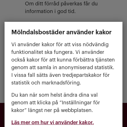
Om ditt förråd påverkas får du
information i god tid.
Dränering runt huset
Mölndalsbostäder använder kakor
I slutet av augusti börjar vi dränera
Vi använder kakor för att viss nödvändig
runt Piltegatan 2. Samtidigt lägger vi
funktionalitet ska fungera. Vi använder
nya ledningar för stuprören och
också kakor för att kunna förbättra tjänsten
förbereder för ny el till fastigheten.
genom att samla in anonymiserad statistik.
Arbetet beräknas pågå under hösten
I vissa fall sätts även tredjepartskakor för
2026.
statistik och marknadsföring.
Du kan när som helst ändra dina val
genom att klicka på ”Inställningar för
kakor” längst ner på webbplatsen.
Läs mer om hur vi använder kakor.