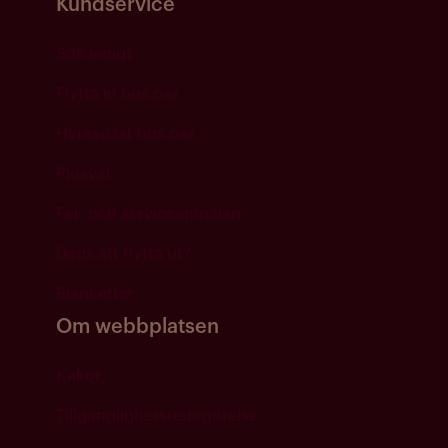
Kundservice
Sök ledigt
Flytta in hos oss
Hyresgäst hos oss
Plusval
Fel- och serviceanmälan
Dags att flytta ut?
Blanketter
Om webbplatsen
Kakor
Tillgänglighetsredogörelse