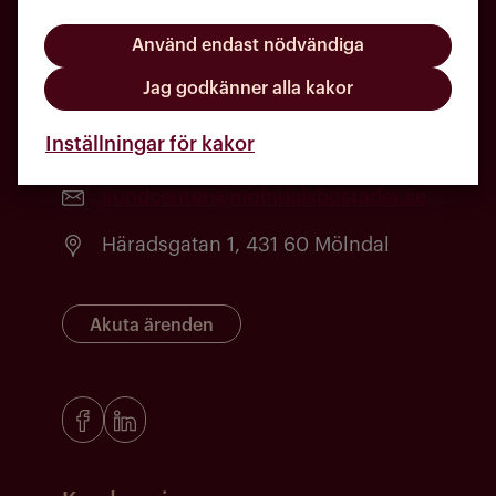
Använd endast nödvändiga
Jag godkänner alla kakor
Inställningar för kakor
031 - 720 84 00
kundcenter@molndalsbostader.se
Häradsgatan 1, 431 60 Mölndal
Akuta ärenden