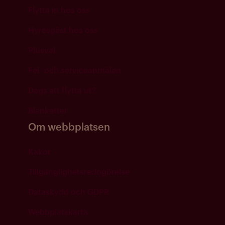
Flytta in hos oss
Hyresgäst hos oss
Plusval
Fel- och serviceanmälan
Dags att flytta ut?
Blanketter
Om webbplatsen
Kakor
Tillgänglighetsredogörelse
Dataskydd och GDPR
Webbplatskarta