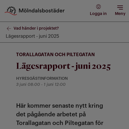
Logga in
Meny
Vad händer i projektet?
Lägesrapport - juni 2025
TORALLAGATAN OCH PILTEGATAN
Lägesrapport - juni 2025
HYRESGÄSTINFORMATION
Kategori: Hyresgästinformation
till
3 juni 08:00
-
1 juni 12:00
Här kommer senaste nytt kring
det pågående arbetet på
Torallagatan och Piltegatan för