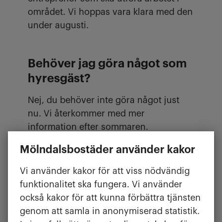
området. Vi hoppas vara klara med den
under augusti.
Behöver jag göra något som
hyresgäst?
Nej, du behöver inte göra något just
nu. Vi återkommer med mer
information efter sommaren.
Mölndalsbostäder använder kakor
Vi använder kakor för att viss nödvändig
funktionalitet ska fungera. Vi använder
också kakor för att kunna förbättra tjänsten
genom att samla in anonymiserad statistik.