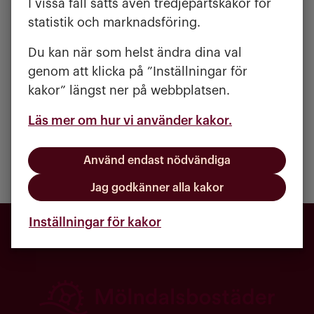
I vissa fall sätts även tredjepartskakor för
statistik och marknadsföring.
Du kan när som helst ändra dina val
Pirkko Ryttersson
genom att klicka på ”Inställningar för
Ombyggnadssamordnare
kakor” längst ner på webbplatsen.
projekt
@
molndalsbostader.se
Läs mer om hur vi använder kakor.
Använd endast nödvändiga
Publicerad:
Uppdaterad:
10 april 2025
7 juli 2026
Jag godkänner alla kakor
Inställningar för kakor