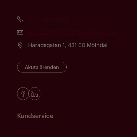
031 - 720 84 00
kundcenter@molndalsbostader.se
Häradsgatan 1, 431 60 Mölndal
Akuta ärenden
Kundservice
Sök ledigt