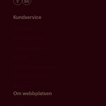
Kundservice
Sök ledigt
Flytta in hos oss
Hyresgäst hos oss
Plusval
Fel- och serviceanmälan
Dags att flytta ut?
Blanketter
Om webbplatsen
Kakor