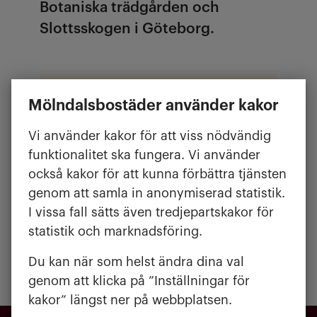
Botaniska trädgården och
Slottsskogen i Göteborg.
Mölndalsbostäder använder kakor
FAKTA
Byggår:
1993
Vi använder kakor för att viss nödvändig
Antal lägenheter:
96
funktionalitet ska fungera. Vi använder
Hiss:
Ja, nr 4
också kakor för att kunna förbättra tjänsten
Storlek:
2-4 rum
genom att samla in anonymiserad statistik.
Yta:
72-114 kvm
I vissa fall sätts även tredjepartskakor för
statistik och marknadsföring.
Du kan när som helst ändra dina val
genom att klicka på ”Inställningar för
kakor” längst ner på webbplatsen.