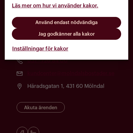
Läs mer om hur vi använder kakor.
Använd endast nödvändiga
Jag godkänner alla kakor
Inställningar för kakor
031 - 720 84 00
kundcenter@molndalsbostader.se
Häradsgatan 1, 431 60 Mölndal
Akuta ärenden