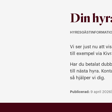
Din hyr
HYRESGÄSTINFORMATI
Kategori: Hyresgästinfo
Vi ser just nu att 
till exempel via Ki
Har du betalat dubb
till nästa hyra. Kon
så hjälper vi dig.
Publicerad:
|
9 april 2026