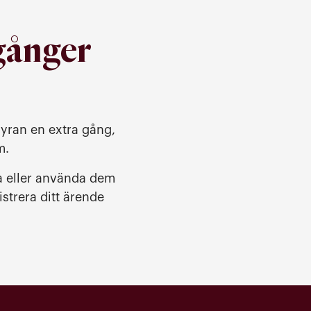
 gånger
hyran en extra gång,
em.
da eller använda dem
strera ditt ärende