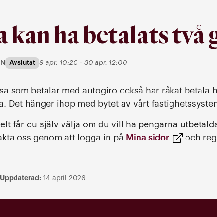
a kan ha betalats två
till
ON
9 apr. 10:20
-
30 apr. 12:00
Avslutat
rmation
vissa som betalar med autogiro också har råkat betala 
vra. Det hänger ihop med bytet av vårt fastighetssyst
elt får du själv välja om du vill ha pengarna utbetal
takta oss genom att logga in på
Mina sidor
och regi
Uppdaterad:
14 april 2026