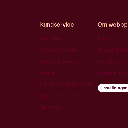
Kundservice
Om webbpl
Sök ledigt
Kakor
Flytta in hos oss
Tillgänglighe
Hyresgäst hos oss
Dataskydd o
Plusval
Webbplatskar
Fel- och serviceanmälan
Inställningar
Dags att flytta ut?
Blanketter