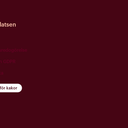
atsen
tsredogörelse
ch GDPR
ta
 för kakor