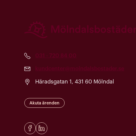
031 - 720 84 00
kundcenter@molndalsbostader.se
Häradsgatan 1, 431 60 Mölndal
Akuta ärenden