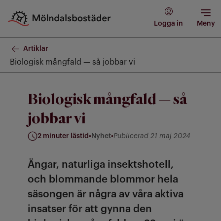
Logga in
Meny
Artiklar
Biologisk mångfald — så jobbar vi
Biologisk mångfald — så
jobbar vi
2 minuter lästid
•
Nyhet
•
Publicerad 21 maj 2024
Kategori: Nyhet
Ängar, naturliga insektshotell,
och blommande blommor hela
säsongen är några av våra aktiva
insatser för att gynna den