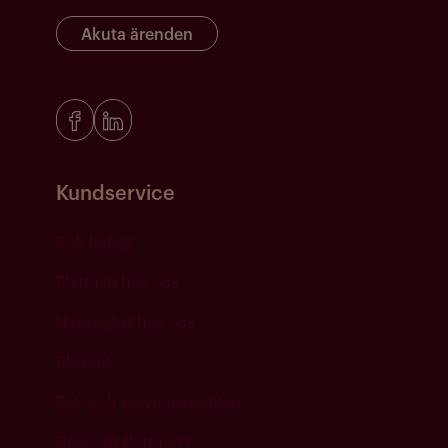
Akuta ärenden
Kundservice
Sök ledigt
Flytta in hos oss
Hyresgäst hos oss
Plusval
Fel- och serviceanmälan
Dags att flytta ut?