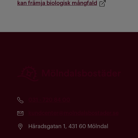
kan främja biologisk mångfald
031 - 720 84 00
kundcenter@molndalsbostader.se
Häradsgatan 1, 431 60 Mölndal