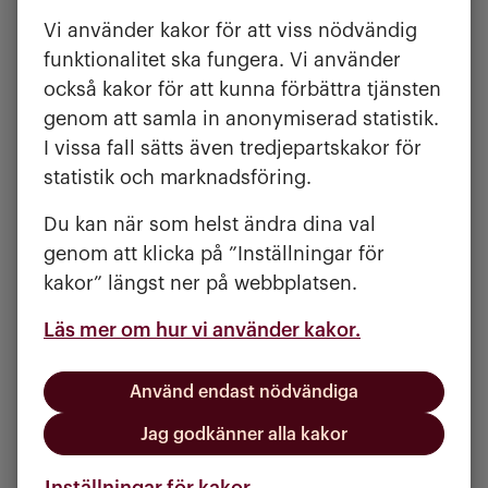
ingen mat
Vi använder kakor för att viss nödvändig
funktionalitet ska fungera. Vi använder
För att få livsmedel är vi beroende av
också kakor för att kunna förbättra tjänsten
biologisk mångfald och fungerande
genom att samla in anonymiserad statistik.
ekosystem, till exempel genom insekter
I vissa fall sätts även tredjepartskakor för
som pollinerar grödor, bakterier och
statistik och marknadsföring.
maskar som gör jorden bördig och
insekter som är naturliga bekämpare av
Du kan när som helst ändra dina val
skadedjur i våra grödor. Naturen ger
genom att klicka på ”Inställningar för
oss ekosystemtjänster som trävirke,
kakor” längst ner på webbplatsen.
bioenergi och dricksvatten samt
Läs mer om hur vi använder kakor.
råvaror för framställning av mediciner
och andra innovationer som bygger på
biologiskt material.
Använd endast nödvändiga
Jag godkänner alla kakor
Naturen och människan