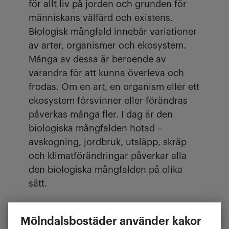
för allt liv på jorden och grunden för
människans välfärd och existens.
Biologisk mångfald innebär variationer
av arter, organismer och ekosystem.
Många av dessa är beroende av
varandra för att kunna överleva och
frodas. Om en art, en organism eller ett
ekosystem försvinner eller förändras
påverkas många fler. I dag är den
biologiska mångfalden hotad –
avskogning, jordbruk, utsläpp, skräp
och klimatförändringar påverkar alla
den biologiska mångfalden på olika
sätt.
Mölndalsbostäder använder kakor
Utan biologisk mångfald -