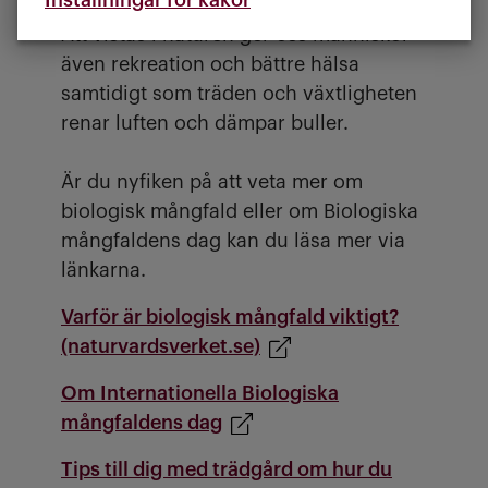
Inställningar för kakor
Att vistas i naturen ger oss människor
även rekreation och bättre hälsa
samtidigt som träden och växtligheten
renar luften och dämpar buller.
Är du nyfiken på att veta mer om
biologisk mångfald eller om Biologiska
mångfaldens dag kan du läsa mer via
länkarna.
Varför är biologisk mångfald viktigt?
(naturvardsverket.se)
Om Internationella Biologiska
mångfaldens dag
Tips till dig med trädgård om hur du