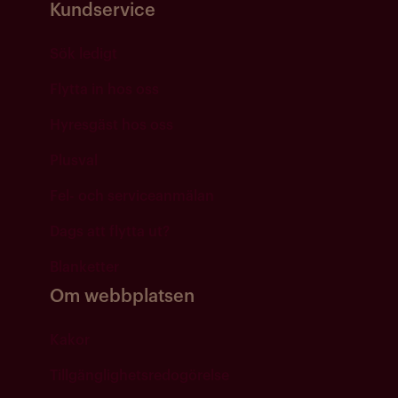
Kundservice
Sök ledigt
Flytta in hos oss
Hyresgäst hos oss
Plusval
Fel- och serviceanmälan
Dags att flytta ut?
Blanketter
Om webbplatsen
Kakor
Tillgänglighetsredogörelse