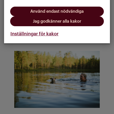
ofta mindre folk än vid de större
badsjöarna.
Använd endast nödvändiga
Passar dig som vill:
Jag godkänner alla kakor
• hitta ett lugnt badställe
• bada nära naturen
Inställningar för kakor
• undvika trängsel