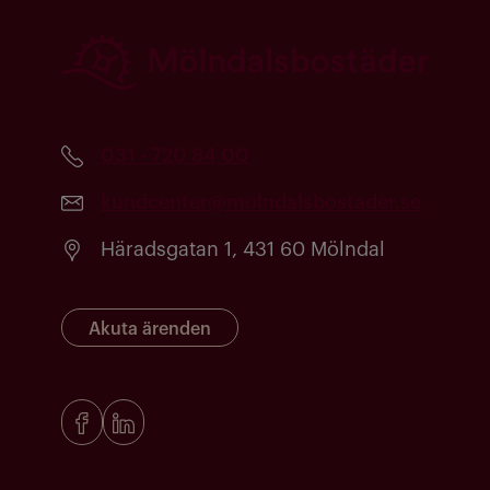
031 - 720 84 00
kundcenter@molndalsbostader.se
Häradsgatan 1, 431 60 Mölndal
Akuta ärenden