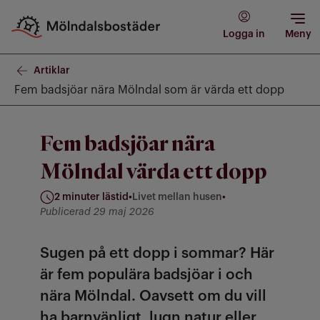
Logga in
Meny
Artiklar
Fem badsjöar nära Mölndal som är värda ett dopp
Fem badsjöar nära
Mölndal värda ett dopp
2 minuter lästid
•
Livet mellan husen
•
Kategori: Livet mellan husen
Publicerad 29 maj 2026
Sugen på ett dopp i sommar? Här
är fem populära badsjöar i och
nära Mölndal. Oavsett om du vill
ha barnvänligt, lugn natur eller