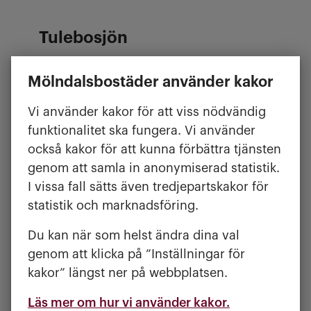
Tulebosjön
En mindre och lugnare sjö nära
Mölndalsbostäder använder kakor
Lindome. Perfekt för picknick och en
stillsam sommardag.
Vi använder kakor för att viss nödvändig
funktionalitet ska fungera. Vi använder
Passar dig som vill:
också kakor för att kunna förbättra tjänsten
• ha ett lugnare tempo
genom att samla in anonymiserad statistik.
• bada med mindre barn
I vissa fall sätts även tredjepartskakor för
• slippa de största badplatserna
statistik och marknadsföring.
Du kan när som helst ändra dina val
Horsickan
genom att klicka på ”Inställningar för
kakor” längst ner på webbplatsen.
En lokal pärla som många uppskattar
för lugnet och naturkänslan. Här är det
Läs mer om hur vi använder kakor.