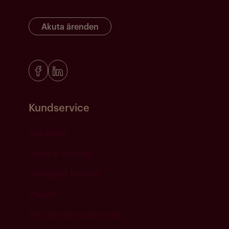
Akuta ärenden
Kundservice
Sök ledigt
Flytta in hos oss
Hyresgäst hos oss
Plusval
Fel- och serviceanmälan