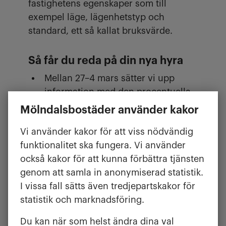
fastighetens egenskaper som till
exempel läge, lägenhetstyp och
standard, ett så kallat bruksvärde.
Så får du reda på din nya hyra
Mellan 27–4 mars sätter vi upp
information med den procentuella
höjningen för din adress i
Mölndalsbostäder använder kakor
trapphuset. Har du inget trapphus
Vi använder kakor för att viss nödvändig
får du informationen i brevlådan.
funktionalitet ska fungera. Vi använder
I mitten av mars ser du din nya
också kakor för att kunna förbättra tjänsten
hyra på hyresavin genom att logga
genom att samla in anonymiserad statistik.
in på Mina sidor.
I vissa fall sätts även tredjepartskakor för
Vill du veta mer om vad hyran går till
statistik och marknadsföring.
och hur en förhandling fungerar?
Läs
Du kan när som helst ändra dina val