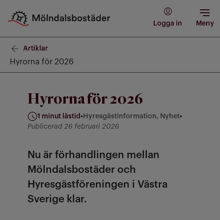
Logga in
Meny
Artiklar
Hyrorna för 2026
Hyrorna för 2026
1 minut lästid
•
Hyresgästinformation, Nyhet
•
Kategorier: Hyresgästinformation, Nyhet
Publicerad 26 februari 2026
Nu är förhandlingen mellan
Mölndalsbostäder och
Hyresgästföreningen i Västra
Sverige klar.