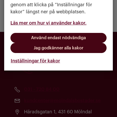
mer om hyran
.
genom att klicka på ”Inställningar för
kakor” längst ner på webbplatsen.
Läs mer om hur vi använder kakor.
Använd endast nödvändiga
Jag godkänner alla kakor
Inställningar för kakor
031 - 720 84 00
kundcenter@molndalsbostader.se
Häradsgatan 1, 431 60 Mölndal