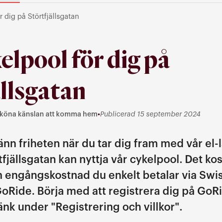
r dig på Störtfjällsgatan
elpool för dig på
ällsgatan
köna känslan att komma hem
•
Publicerad 15 september 2024
slan att komma hem
känn friheten när du tar dig fram med vår el-
fjällsgatan kan nyttja vår cykelpool. Det kos
 engångskostnad du enkelt betalar via Swis
GoRide. Börja med att registrera dig på GoR
länk under "Registrering och villkor".