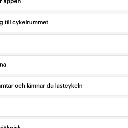
er appen
ng till cykelrummet
rna
ämtar och lämnar du lastcykeln