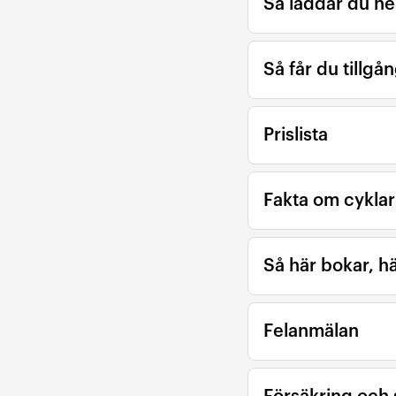
Så laddar du n
Så får du tillgå
Prislista
Fakta om cykla
Så här bokar, h
Felanmälan