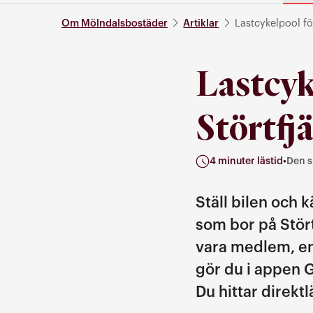
Om Mölndalsbostäder
Artiklar
Lastcykelpool fö
Lastcyk
Störtfj
4 minuter lästid
•
Den s
Kategori: Den sköna kän
Ställ bilen och 
som bor på Stört
vara medlem, en
gör du i appen 
Du hittar direkt