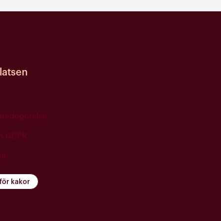
atsen
tsredogörelse
ch GDPR
ta
 för kakor