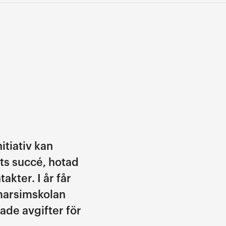
tiativ kan
ts succé, hotad
kter. I år får
marsimskolan
ade avgifter för