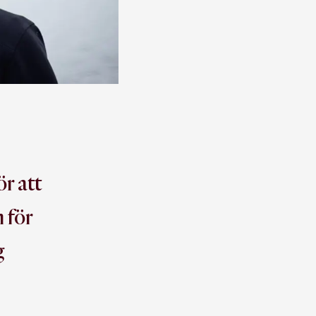
ör att
n för
g