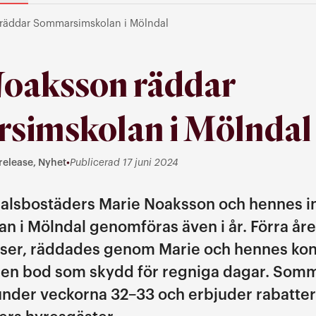
räddar Sommarsimskolan i Mölndal
oaksson räddar
simskolan i Mölndal
release, Nyhet
•
Publicerad 17 juni 2024
, Nyhet
alsbostäders Marie Noaksson och hennes ini
 i Mölndal genomföras även i år. Förra åre
rser, räddades genom Marie och hennes konta
 en bod som skydd för regniga dagar. Som
 under veckorna 32–33 och erbjuder rabatter