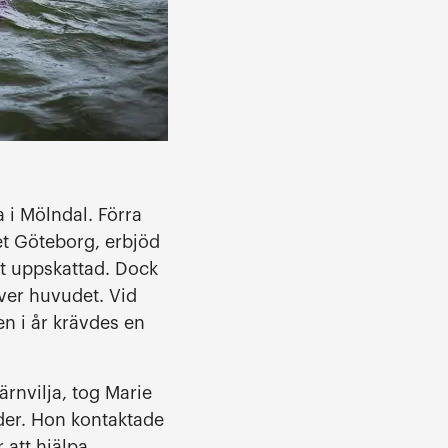
 i Mölndal. Förra
t Göteborg, erbjöd
et uppskattad. Dock
över huvudet. Vid
n i år krävdes en
rnvilja, tog Marie
der. Hon kontaktade
att hjälpa