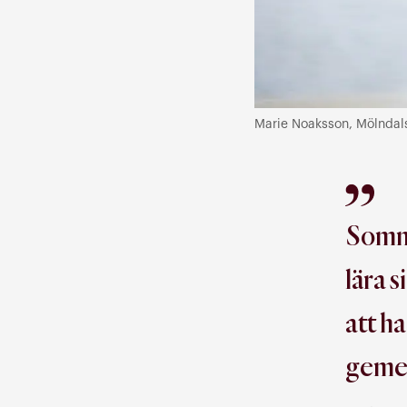
Marie Noaksson, Mölndalsb
Somma
lära 
att h
gemen