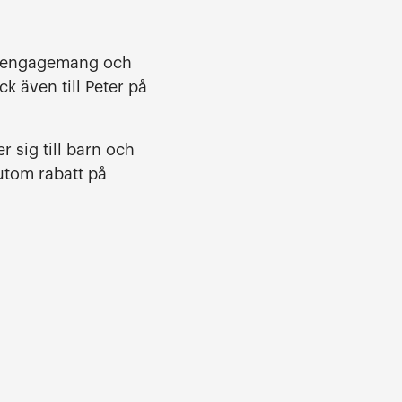
es engagemang och
k även till Peter på
 sig till barn och
utom rabatt på