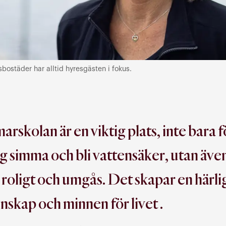
ostäder har alltid hyresgästen i fokus.
rskolan är en viktig plats, inte bara f
sig simma och bli vattensäker, utan äve
a roligt och umgås. Det skapar en härli
skap och minnen för livet .