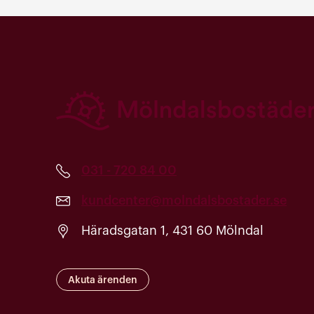
031 - 720 84 00
kundcenter@molndalsbostader.se
Häradsgatan 1, 431 60 Mölndal
Akuta ärenden