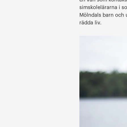
simskolelärarna i s
Mölndals barn och 
rädda liv.