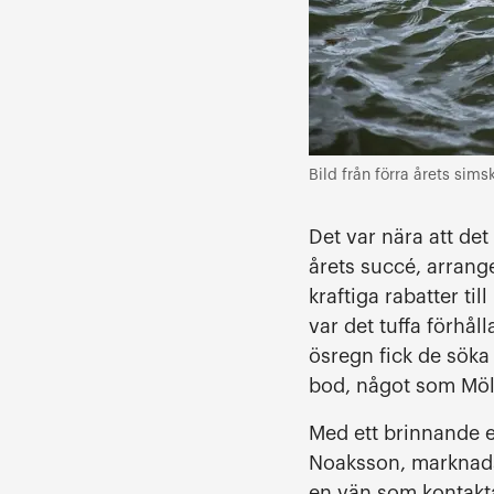
Bild från förra årets simsk
Det var nära att de
årets succé, arran
kraftiga rabatter t
var det tuffa förhå
ösregn fick de söka
bod, något som Möln
Med ett brinnande e
Noaksson, marknads
en vän som kontakta