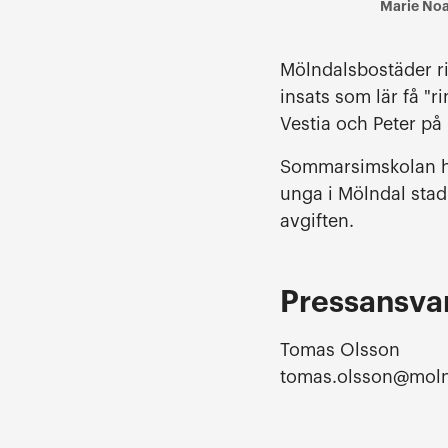
Marie Noa
Mölndalsbostäder ri
insats som lär få "r
Vestia och Peter på 
Sommarsimskolan hål
unga i Mölndal sta
avgiften.
Pressansva
Tomas Olsson
tomas.olsson@moln