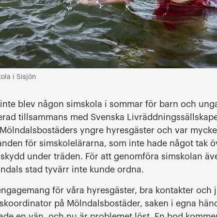
ola i Sisjön
t inte blev någon simskola i sommar för barn och unga
gerad tillsammans med Svenska Livräddningssällskape
ill Mölndalsbostäders yngre hyresgäster och var myck
llanden för simskolelärarna, som inte hade något tak 
 skydd under träden. För att genomföra simskolan äve
dals stad tyvärr inte kunde ordna.
ngagemang för våra hyresgäster, bra kontakter och jä
koordinator på Mölndalsbostäder, saken i egna hän
de en vän, och nu är problemet löst. En bod kommer 