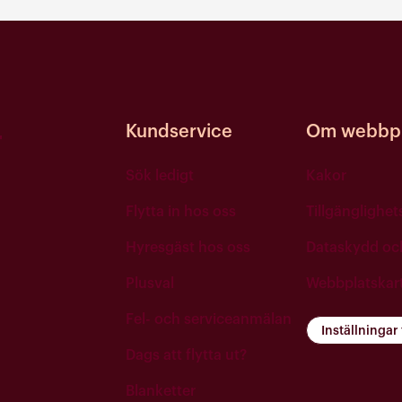
Kundservice
Om webbpl
Sök ledigt
Kakor
Flytta in hos oss
Tillgänglighe
Hyresgäst hos oss
Dataskydd o
Plusval
Webbplatskar
Fel- och serviceanmälan
Inställningar
Dags att flytta ut?
Blanketter