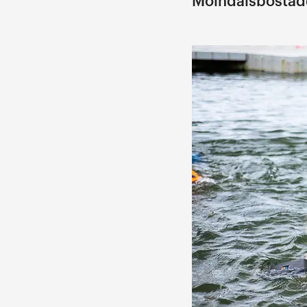
Mölndalsbostäde