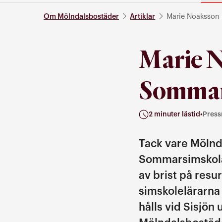
Om Mölndalsbostäder
Artiklar
Marie Noaksson 
Marie N
Sommar
2 minuter lästid
•
Press
Kategorier: Pressrelease
Tack vare Mölnd
Sommarsimskolan
av brist på resu
simskolelärarna
hålls vid Sisjön