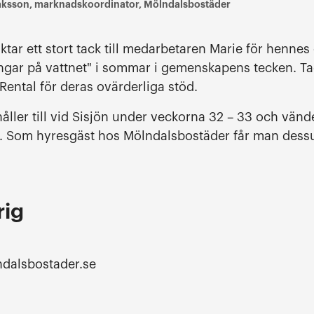
ksson, marknadskoordinator, Mölndalsbostäder
ktar ett stort tack till medarbetaren Marie för henn
ingar på vattnet" i sommar i gemenskapens tecken. Tac
Rental för deras ovärderliga stöd.
ler till vid Sisjön under veckorna 32 – 33 och vänder
d. Som hyresgäst hos Mölndalsbostäder får man dess
rig
dalsbostader.se