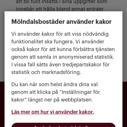
att bli fullt insatta i sina uppgifter som
innebär att hålla bland annat entréer
och trapphus rena. Beroende på var du
Mölndalsbostäder använder kakor
bor är det antingen Samhall eller
Forenede Service som kommer att
Vi använder kakor för att viss nödvändig
ansvara för städningen. Heljereds
funktionalitet ska fungera. Vi använder
Byväg och Kålleredgården påverkas
också kakor för att kunna förbättra tjänsten
inte av förändringen
genom att samla in anonymiserad statistik.
I vissa fall sätts även tredjepartskakor för
statistik och marknadsföring.
Du kan när som helst ändra dina val
genom att klicka på ”Inställningar för
kakor” längst ner på webbplatsen.
Läs mer om hur vi använder kakor.