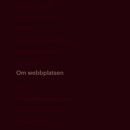
Flytta in hos oss
Hyresgäst hos oss
Plusval
Fel- och serviceanmälan
Dags att flytta ut?
Blanketter
Om webbplatsen
Kakor
Tillgänglighetsredogörelse
Dataskydd och GDPR
Webbplatskarta