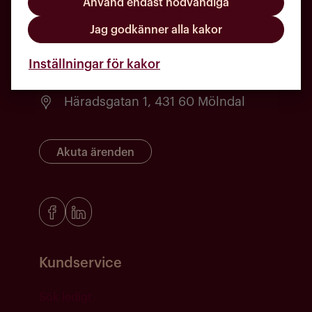
Använd endast nödvändiga
Jag godkänner alla kakor
031 - 720 84 00
Inställningar för kakor
kundcenter@molndalsbostader.se
Häradsgatan 1, 431 60 Mölndal
Akuta ärenden
Kundservice
Sök ledigt