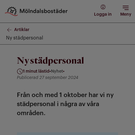
Logga in
Meny
Artiklar
Ny städpersonal
Ny städpersonal
1 minut lästid
•
Nyhet
•
Kategori: Nyhet
Publicerad 27 september 2024
Från och med 1 oktober har vi ny
städpersonal i några av våra
områden.