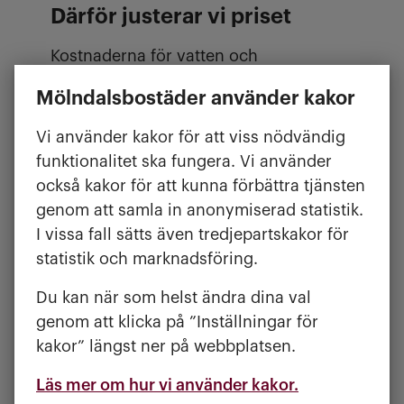
Därför justerar vi priset
Kostnaderna för vatten och
uppvärmning av varmvatten har
Mölndalsbostäder använder kakor
ökat. Priset påverkas av Mölndals stads
vattentaxa för kallvatten. Det påverkas
Vi använder kakor för att viss nödvändig
också av kostnaden för fjärrvärme som
funktionalitet ska fungera. Vi använder
används för att värma
också kakor för att kunna förbättra tjänsten
vattnet. Prisjusteringen sker efter
genom att samla in anonymiserad statistik.
förhandling med Hyresgästföreningen.
I vissa fall sätts även tredjepartskakor för
statistik och marknadsföring.
Det nya priset syns på din
Du kan när som helst ändra dina val
hyresavi i april
genom att klicka på ”Inställningar för
kakor” längst ner på webbplatsen.
Vi debiterar vatten i efterskott. Det nya
Läs mer om hur vi använder kakor.
priset gäller från den 1 februari och