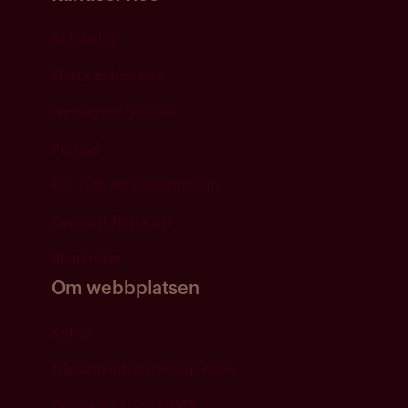
Sök ledigt
Flytta in hos oss
Hyresgäst hos oss
Plusval
Fel- och serviceanmälan
Dags att flytta ut?
Blanketter
Om webbplatsen
Kakor
Tillgänglighetsredogörelse
Dataskydd och GDPR