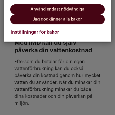
syns första gången på din hyresavi i
april. På din hyresavi ser du hur mycket
Använd endast nödvändiga
vatten du har förbrukat och vad det
Jag godkänner alla kakor
kostar.
Inställningar för kakor
Med IMD kan du själv
påverka din vattenkostnad
Eftersom du betalar för din egen
vattenförbrukning kan du också
påverka din kostnad genom hur mycket
vatten du använder. När du minskar din
vattenförbrukning minskar du både
dina kostnader och din påverkan på
miljön.