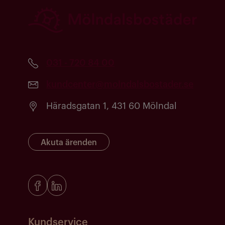
031 - 720 84 00
kundcenter@molndalsbostader.se
Häradsgatan 1, 431 60 Mölndal
Akuta ärenden
Kundservice