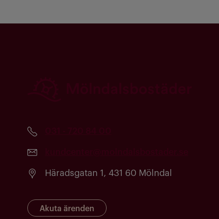
031 - 720 84 00
kundcenter@molndalsbostader.se
Häradsgatan 1, 431 60 Mölndal
Akuta ärenden