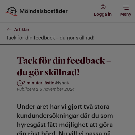
Logga in
Meny
Artiklar
Tack för din feedback – du gör skillnad!
Tack för din feedback –
du gör skillnad!
3 minuter lästid
•
Nyhet
•
Kategori: Nyhet
Publicerad 6 november 2024
Under året har vi gjort två stora
kundundersökningar där du som
hyresgäst fått möjlighet att göra
din röst hörd. Nu vill vi passa på