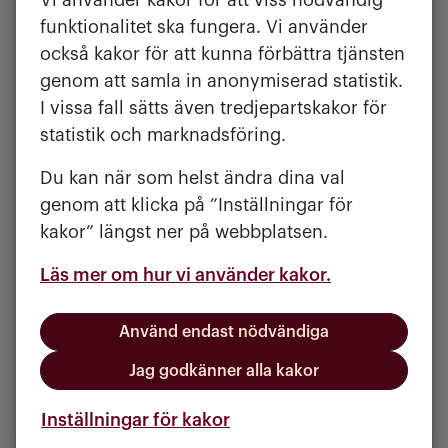
Förstärkt säkerhet i flera trapphus
funktionalitet ska fungera. Vi använder
och förråd, med brytskydd på
också kakor för att kunna förbättra tjänsten
entrédörrar och extra galler på
genom att samla in anonymiserad statistik.
förrådsdörrar.
I vissa fall sätts även tredjepartskakor för
Fler odlingsmöjligheter för
statistik och marknadsföring.
hyresgäster i våra områden.
Du kan när som helst ändra dina val
Säkrare cykelförvaring och nya
genom att klicka på ”Inställningar för
pollare på gårdarna för att låsa fast
kakor” längst ner på webbplatsen.
cyklar.
Förbättring av utemiljön med nya
Läs mer om hur vi använder kakor.
rabatter och buskar.
Använd endast nödvändiga
Grattis alla vinnare
Jag godkänner alla kakor
Trettio slumpmässigt utvalda
Inställningar för kakor
hyresgäster som deltagit i den senaste