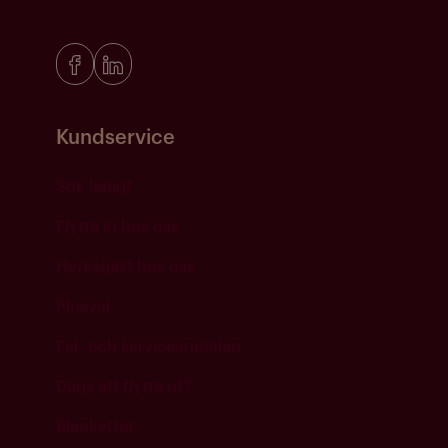
Kundservice
Sök ledigt
Flytta in hos oss
Hyresgäst hos oss
Plusval
Fel- och serviceanmälan
Dags att flytta ut?
Blanketter