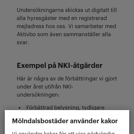
Undersökningarna skickas ut digitalt till
alla hyresgäster med en registrerad
mejladress hos oss. Vi samarbetar med
Aktivbo som även sammanställer alla
svar.
Exempel på NKI-åtgärder
Här är några av de förbättringar vi gjort
under året utifrån NKI-
undersökningen:
Förbättrad belysning, tydligare
sorteringsskyltar och enklare
Mölndalsbostäder använder kakor
sortering i flera miljörum.
Vi använder kakor för att viss nödvändig