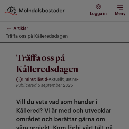
Logga in
Meny
Artiklar
Träffa oss på Kålleredsdagen
Träffa oss på
Kålleredsdagen
1 minut lästid
•
Aktuellt just nu
•
Kategori: Aktuellt just nu
Publicerad 5 september 2025
Vill du veta vad som händer i
Kållered? Vi är med och utvecklar
området och berättar gärna om
våra projekt. Kom förbi vårt tält på