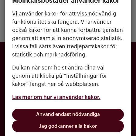
Mölndalsbostäder använder kakor
Läs mer om Kålleredsdagen på
Kålleredsdagens hemsida
Vi använder kakor för att viss nödvändig
funktionalitet ska fungera. Vi använder
också kakor för att kunna förbättra tjänsten
genom att samla in anonymiserad statistik.
I vissa fall sätts även tredjepartskakor för
statistik och marknadsföring.
Du kan när som helst ändra dina val
genom att klicka på ”Inställningar för
kakor” längst ner på webbplatsen.
Läs mer om hur vi använder kakor.
031 - 720 84 00
Använd endast nödvändiga
kundcenter@molndalsbostader.se
Jag godkänner alla kakor
Häradsgatan 1, 431 60 Mölndal