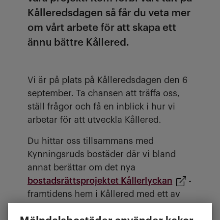
Kålleredsdagen så får du veta mer
om vårt arbete för att skapa ett
ännu bättre Kållered.
Vi är på plats på Kålleredsdagen den 6
september. Ta chansen att träffa oss,
ställ frågor och få en inblick i hur vi
arbetar för att utveckla Kållered.
Du hittar oss tillsammans med
Kynningsruds bostäder där vi bland
annat berättar om det nya
bostadsrättsprojektet Kållerlyckan
-
framtidens hem i Kållered med ett av
Kållereds bästa lägen.