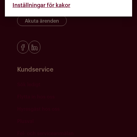
Inställningar för kakor
Akuta ärenden
Kundservice
Sök ledigt
Flytta in hos oss
Hyresgäst hos oss
Plusval
Fel- och serviceanmälan