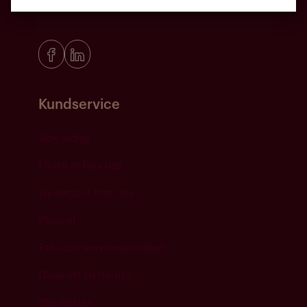
Kundservice
Sök ledigt
Flytta in hos oss
Hyresgäst hos oss
Plusval
Fel- och serviceanmälan
Dags att flytta ut?
Blanketter