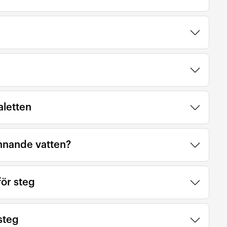
aletten
innande vatten?
för steg
 steg