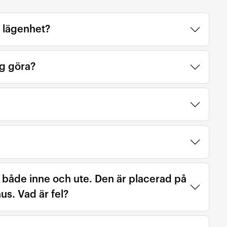
n lägenhet?
ag göra?
både inne och ute. Den är placerad på
s. Vad är fel?