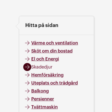
Hitta på sidan
Värme och ventilation
Sköt om din bostad
El och Energi
Skadedjur
Hemförsäkring
Uteplats och trädgård
Balkong
Persienner
Tvättmaskin