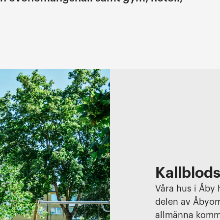
Kallblod
Våra hus i Åby 
delen av Åbyom
allmänna kommun