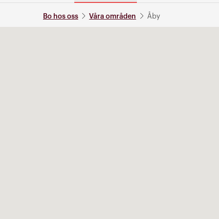
Bo hos oss
Våra områden
Åby