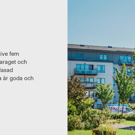
tive fem
garaget och
glasad
a är goda och