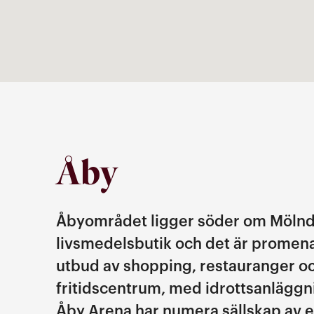
Åby
Åbyområdet ligger söder om Mölndal
livsmedelsbutik och det är promena
utbud av shopping, restauranger och 
fritidscentrum, med idrottsanläggnin
Åby Arena har numera sällskap av 