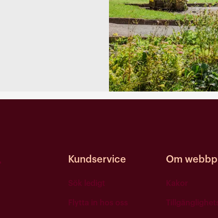
Kundservice
Om webbpl
Sök ledigt
Kakor
Flytta in hos oss
Tillgänglighe