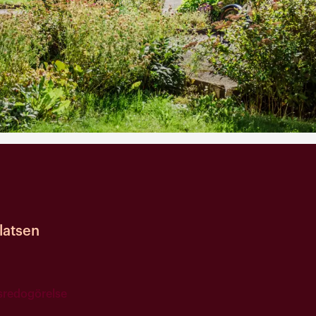
atsen
tsredogörelse