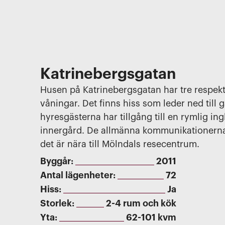
Katrinebergsgatan
Husen på Katrinebergsgatan har tre respek
våningar. Det finns hiss som leder ned till 
hyresgästerna har tillgång till en rymlig in
innergård. De allmänna kommunikationern
det är nära till Mölndals resecentrum.
Byggår:
2011
Antal lägenheter:
72
Hiss:
Ja
Storlek:
2-4 rum och kök
Yta:
62-101 kvm