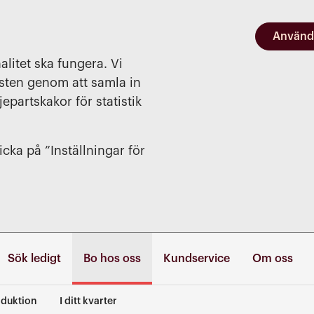
Använd
alitet ska fungera. Vi
nsten genom att samla in
jepartskakor för statistik
cka på ”Inställningar för
Sök ledigt
Bo hos oss
Kundservice
Om oss
duktion
I ditt kvarter