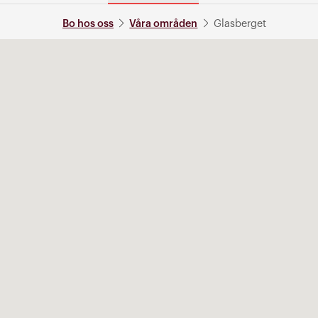
Bo hos oss
Våra områden
Glasberget