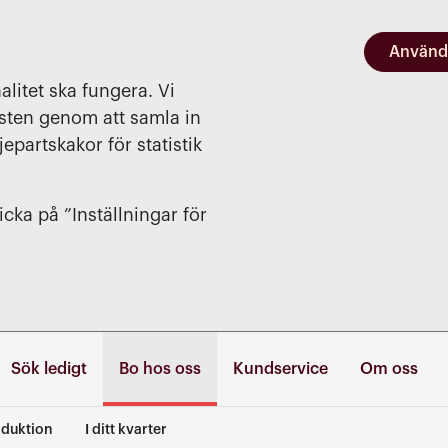
Använd
alitet ska fungera. Vi
nsten genom att samla in
jepartskakor för statistik
cka på ”Inställningar för
Sök ledigt
Bo hos oss
Kundservice
Om oss
duktion
I ditt kvarter