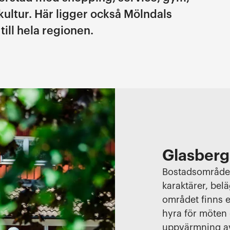
kultur. Här ligger också Mölndals
ill hela regionen.
Glasberg
Bostadsområdet
karaktärer, belä
området finns e
hyra för möten
uppvärmning av