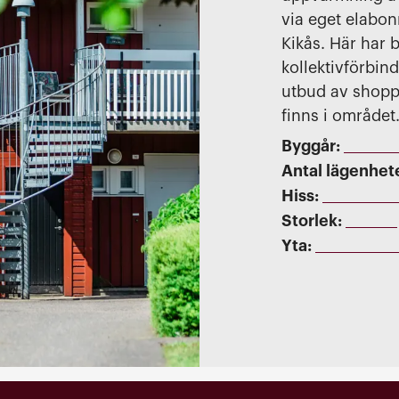
via eget elabo
Kikås. Här har
kollektivförbin
utbud av shoppi
finns i området
Byggår:
Antal lägenhet
Hiss:
Storlek:
Yta: