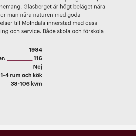
nnemang. Glasberget är högt beläget nära
 bor man nära naturen med goda
delser till Mölndals innerstad med dess
ng och service. Både skola och förskola
.
1984
er:
116
Nej
1-4 rum och kök
38-106 kvm