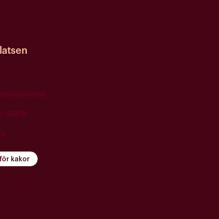
atsen
tsredogörelse
ch GDPR
ta
 för kakor