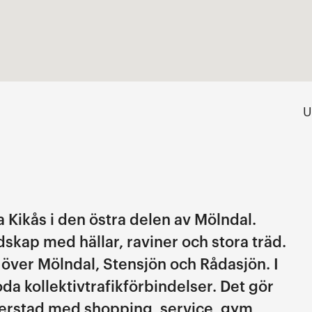
U
a Kikås i den östra delen av Mölndal.
skap med hällar, raviner och stora träd.
t över Mölndal, Stensjön och Rådasjön. I
da kollektivtrafikförbindelser. Det gör
innerstad med shopping, service, gym,