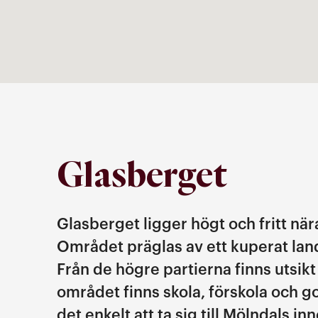
Glasberget
Glasberget ligger högt och fritt när
Området präglas av ett kuperat land
Från de högre partierna finns utsik
området finns skola, förskola och go
det enkelt att ta sig till Mölndals 