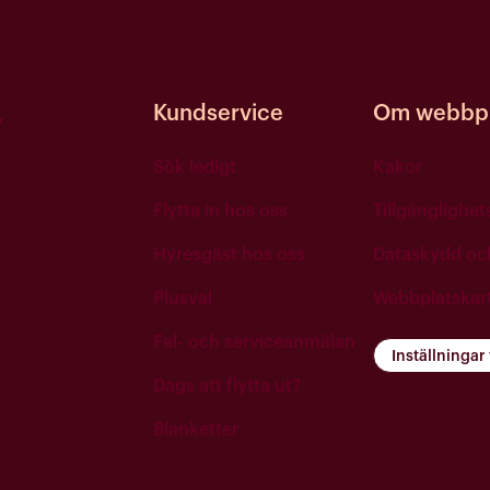
Kundservice
Om webbpl
Sök ledigt
Kakor
Flytta in hos oss
Tillgänglighe
Hyresgäst hos oss
Dataskydd o
Plusval
Webbplatskar
Fel- och serviceanmälan
Inställningar
Dags att flytta ut?
Blanketter