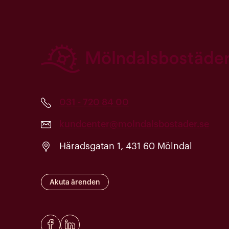
031 - 720 84 00
kundcenter@molndalsbostader.se
Häradsgatan 1, 431 60 Mölndal
Akuta ärenden